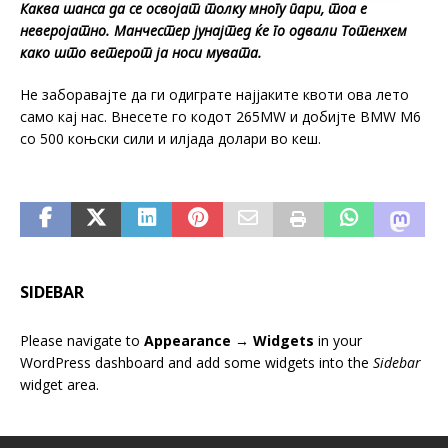
Каква шанса да се освојат толку многу пари, тоа е
неверојатно. Манчестер јунајтед ќе го одвали Тотенхем
како што ветерот ја носи мувата.
Не заборавајте да ги одиграте најјаките квоти ова лето
само кај нас. Внесете го кодот 265MW и добијте BMW M6
со 500 коњски сили и илјада долари во кеш.
SIDEBAR
Please navigate to
Appearance → Widgets
in your
WordPress dashboard and add some widgets into the
Sidebar
widget area.