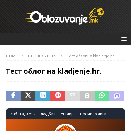
HOME
BETPICKS BETS
Тест облог на kladjenje.hr.
Тест облог на kladjenje.hr.
сабота, 07/02
Фудбал
Англија
Премиер лига