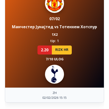
07/02
Манчестер Јунајтед vs Тотенхем Хотспур
1X2
tip: 1
2.20
RIZK HR
7/10 ULOG
ZH
02/02/2026 15:15