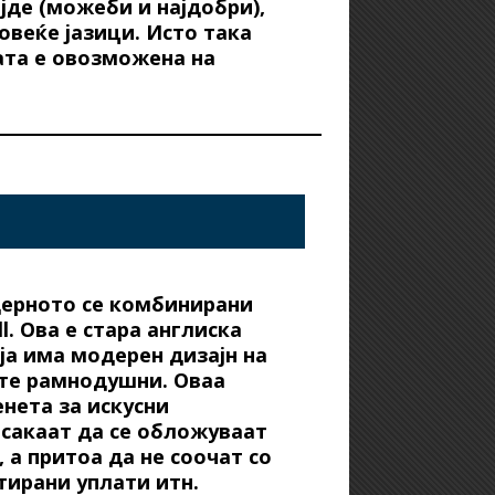
јде (можеби и најдобри),
повеќе јазици. Исто така
ата е овозможена на
дерното се комбинирани
ll. Ова е стара англиска
а има модерен дизајн на
ете рамнодушни. Оваа
нета за искусни
сакаат да се обложуваат
 а притоа да не соочат со
ирани уплати итн.