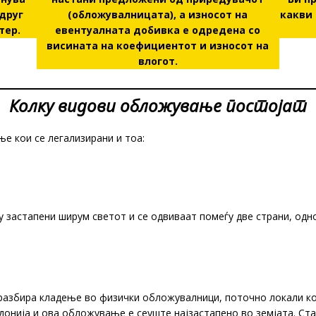
друг
(обложувалницата), а износот на
какви
тер.
евентуалната добивка е одредена со
висината на коефициентот и износот на
влогот.
Колку видови обложување постојат
е кои се легализирани и тоа:
 застапени ширум светот и се одвиваат помеѓу две страни, одно
збира кладење во физички обложувалници, поточно локали кои 
онија и ова обложување е сеуште најзастапено во земјата. Ста