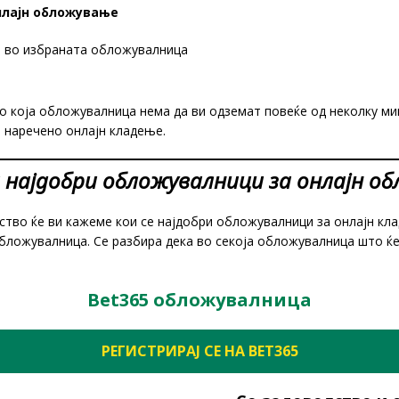
нлајн обложување
а во избраната обложувалница
 која обложувалница нема да ви одземат повеќе од неколку мин
о наречено онлајн кладење.
 најдобри обложувалници за онлајн о
уство ќе ви кажеме кои се најдобри обложувалници за онлајн кл
бложувалница. Се разбира дека во секоја обложувалница што ќе
Bet365 обложувалница
РЕГИСТРИРАЈ СЕ НА BET365