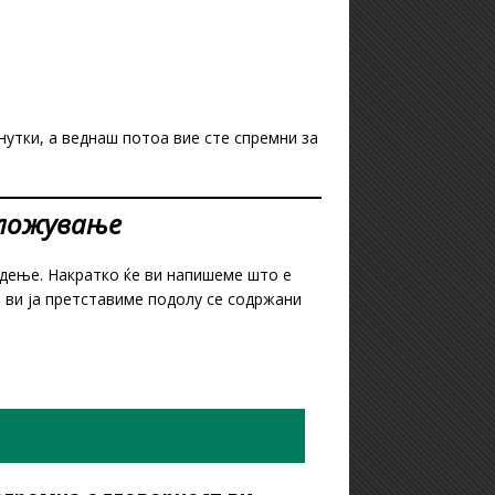
утки, а веднаш потоа вие сте спремни за
бложување
адење. Накратко ќе ви напишеме што е
 ви ја претставиме подолу се содржани