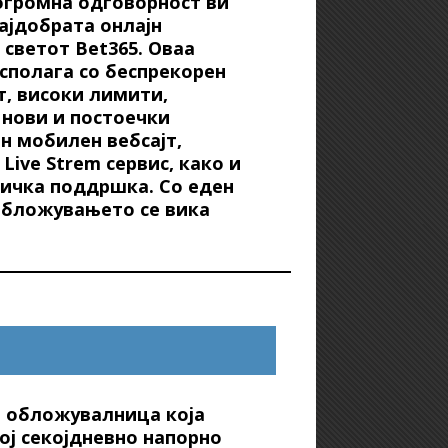
огромна одговорност ви
ајдобрата онлајн
светот Bet365. Оваа
сполага со беспрекорен
т, високи лимити,
 нови и постоечки
н мобилен вебсајт,
 Live Strem сервис, како и
ичка поддршка. Со еден
 обложувањето се вика
а обложувалница која
ој секојдневно напорно