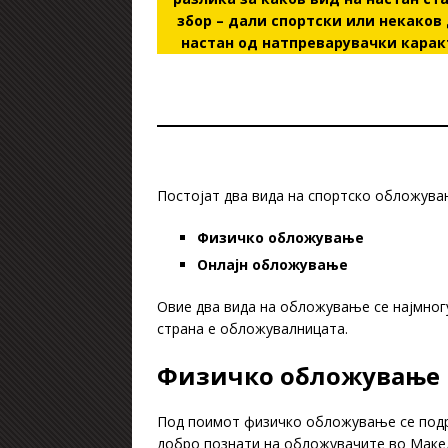
збор – дали спортски или некаков 
настан од натпреварувачки карак
Постојат два вида на спортско обложувањ
Физичко обложување
Онлајн обложување
Овие два вида на обложување се најмногу
страна е обложувалницата.
Физичко обложување
Под поимот физичко обложување се подра
добро познати на обложувачите во Макед