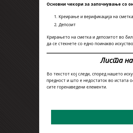
Основни чекори за започнување со о
Креирање и верификација на сметк
Депозит
Крирањето на сметка и депозитот во било
да се стекнете со едно поинакво искуств
Листа на
Во текстот кој следи, според нашето иск
предност и што е недостаток во истата о
сите горенаведени елементи.