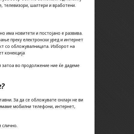
е, телевизори, шалтери и вработени.
о има новитети и постојано е развива.
вање преку електронски уред и интернет
акт со обложувалницата. Изборот на
ет конекција
 затоа во продолжение ние ќе дадеме
е?
авни. За да се обложувате онлајн не ви
 имаме мобилни телефони, интернет,
 слично.