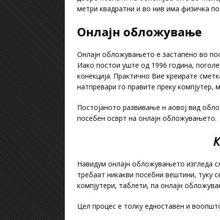
метри квадратни и во нив има физичка по
Онлајн обложување
Онлајн обложувањето е застапено во пос
Иако постои уште од 1996 година, поголе
конекција. Практично Вие креирате сметк
натпревари го правите преку компјутер, 
Постојаното развивање н аовој вид обло
посебен осврт на онлајн обложувањето.
К
Навидум онлајн обложувањето изгледа сл
требаат никакви посебни вештини, туку с
компјутери, таблети, па онлајн обложув
Цел процес е толку едноставен и воопшто