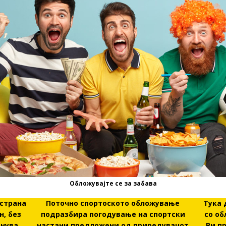
Обложувајте се за забава
 страна
Поточно спортоското обложување
Тука 
н, без
подразбира погодување на спортски
со об
анува
настани предложени од приредувачот
Ви п