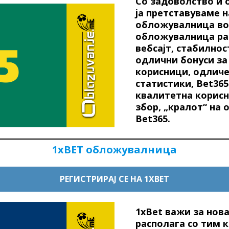
Со задоволство и 
ја претставуваме н
обложувалница во 
обложувалница ра
вебсајт, стабилнос
одлични бонуси за
корисници, одличе
статистики, Bet365
квалитетна корисн
збор, „кралот“ на
Bet365.
1xBET обложувалница
РЕГИСТРИРАЈ СЕ НА 1XBET
1xBet важи за нов
располага со тим к