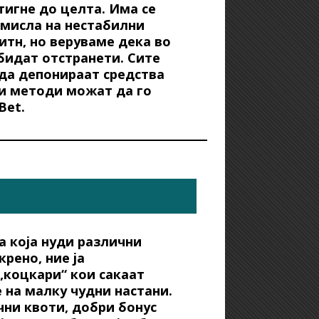
тигне до целта. Има се
смисла на нестабилни
итн, но веруваме дека во
 бидат отстранети. Сите
 да депонираат средства
и методи можат да го
Bet.
а која нуди различни
крено, ние ја
„коцкари“ кои сакаат
 на малку чудни настани.
чни квоти, добри бонус