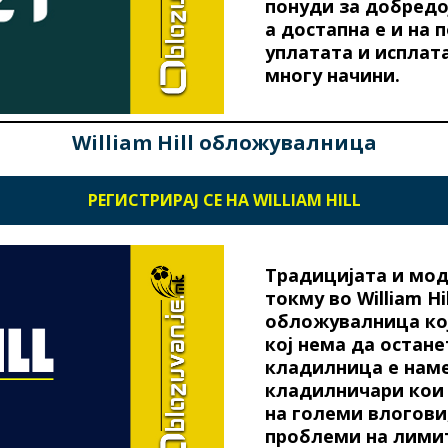
понуди за добредо
а достапна е и на 
уплатата и исплат
многу начини.
William Hill обложувалница
РЕГИСТРИРАЈ СЕ НА WILLIAM HILL
Традицијата и мо
токму во William Hi
обложувалница кој
кој нема да остан
кладилница е наме
кладилничари кои 
на големи влогови,
проблеми на лимит