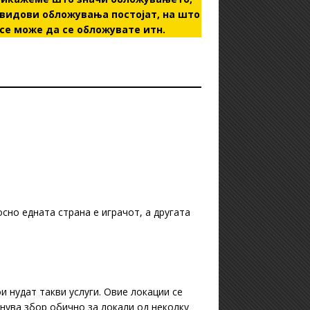
 видови обложувања постојат, на што
се може да се обложувате итн.
сно едната страна е играчот, а другата
нудат такви услуги. Овие локации се
нува збор обично за локали од неколку