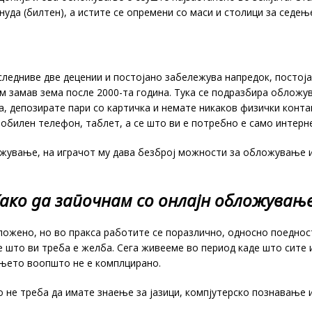
нуда (билтен), а истите се опремени со маси и столици за седењ
ледниве две децении и постојано забележува напредок, постојан
м замав зема после 2000-та година. Тука се подразбира обложу
а, депозирате пари со картичка и немате никаков физички конт
мобилен телефон, таблет, а се што ви е потребно е само интерн
жување, на играчот му дава безброј можности за обложување и
ако да започнам со онлајн обложувањ
ожено, но во пракса работите се поразлично, односно поедност
е што ви треба е желба. Сега живееме во период каде што сите
ањето воопшто не е комплцирано.
 не треба да имате знаење за јазици, компјутерско познавање и