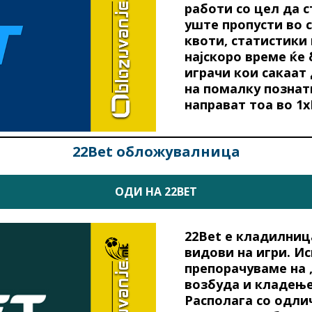
работи со цел да с
уште пропусти во 
квоти, статистики 
најскоро време ќе
играчи кои сакаат
на помалку познат
направат тоа во 1x
22Bet обложувалница
ОДИ НА 22BET
22Bet е кладилниц
видови на игри. Ис
препорачуваме на 
возбуда и кладење
Располага со одли