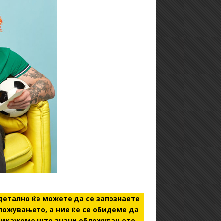
детално ќе можете да се запознаете
ложувањето, а ние ќе се обидеме да
рикажеме што значи обложувањето,