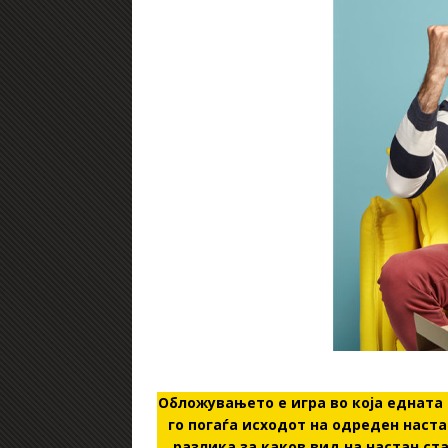
Обложувањето е игра во која едната
го погаѓа исходот на одреден наста
разлика за каков вид на настан ст