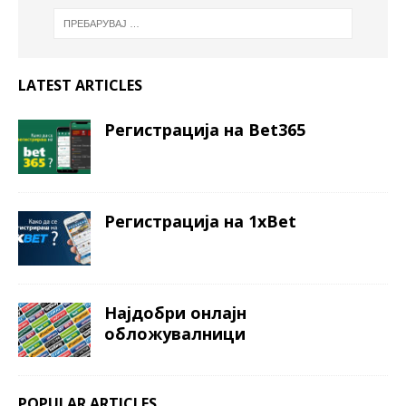
LATEST ARTICLES
Регистрација на Bet365
Регистрација на 1xBet
Најдобри онлајн
обложувалници
POPULAR ARTICLES