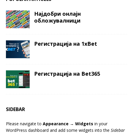
Најдобри онлајн
обложувалници
Регистрација на 1xBet
Регистрација на Bet365
SIDEBAR
Please navigate to
Appearance → Widgets
in your
WordPress dashboard and add some widgets into the
Sidebar