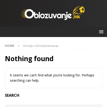
HOME
Онлајн обложувалници
Nothing found
It seems we can’t find what you’re looking for. Perhaps
searching can help.
SEARCH