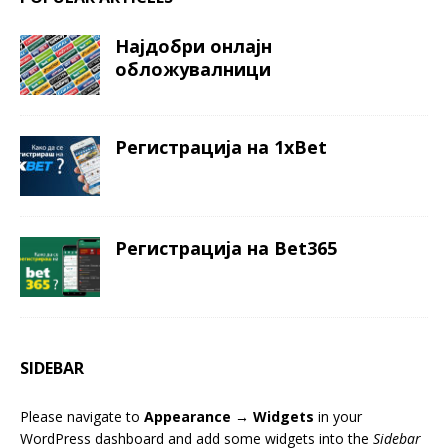
Најдобри онлајн
обложувалници
Регистрација на 1xBet
Регистрација на Bet365
SIDEBAR
Please navigate to
Appearance → Widgets
in your
WordPress dashboard and add some widgets into the
Sidebar