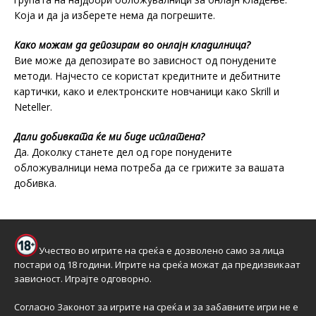
Која и да ја изберете нема да погрешите.
Како можам да депозирам во онлајн кладилница?
Вие може да депозирате во зависност од понудените
методи. Најчесто се користат кредитните и дебитните
картички, како и електронските новчаници како Skrill и
Neteller.
Дали добивката ќе ми биде исплатена?
Да. Доколку станете дел од горе понудените
обложувалници нема потреба да се грижите за вашата
добивка.
Учество во игрите на среќа е дозволено само за лица
постари од 18 години. Игрите на среќа можат да предизвикаат
зависност. Играјте одговорно.
Согласно Законот за игрите на среќа и за забавните игри не е