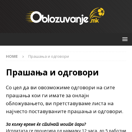
HOME
Прашања и одговори
Прашања и одговори
Со цел да ви овозможиме одговори на сите
прашања кои ги имате за онлајн
обложувањето, ви претставуваме листа на
најчесто поставуваните прашања и одговори.
За колку време ќе стигнат моите пари?
Исплатата се процесира од најмалку 12 часа, до 5 работни