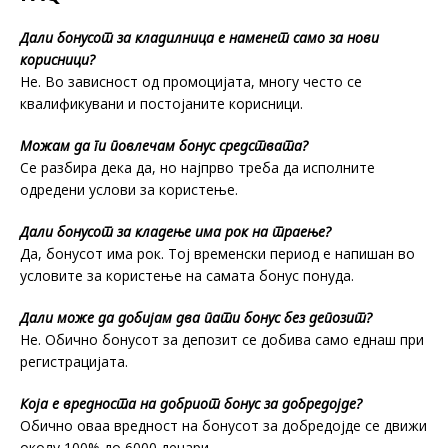
Дали бонусот за кладилница е наменет само за нови
корисници?
Не. Во зависност од промоцијата, многу често се
квалификувани и постојаните корисници.
Moжам да ги повлечам бонус средствата?
Се разбира дека да, но најпрво треба да исполните
одредени услови за користење.
Дали бонусот за кладење има рок на траење?
Да, бонусот има рок. Тој временски период е напишан во
условите за користење на самата бонус понуда.
Дали може да добијам два пати бонус без депозит?
Не. Обично бонусот за депозит се добива само еднаш при
регистрацијата.
Која е вредноста на добриот бонус за добредојде?
Обично оваа вредност на бонусот за добредојде се движи
околу 100% до 6000 денари.